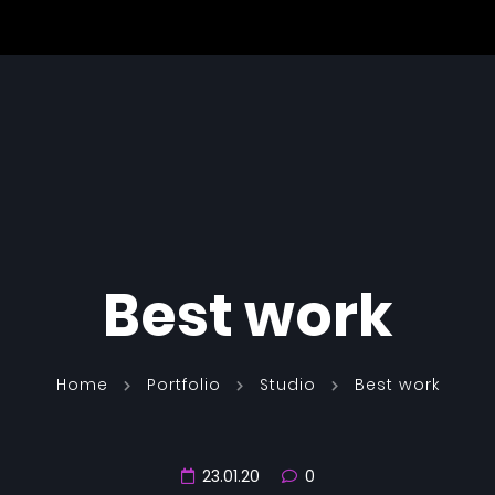
Best work
Home
Portfolio
Studio
Best work
23.01.20
0